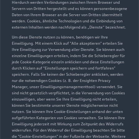
Hierdurch werden Verbindungen zwischen Ihrem Browser und
Servern von Dritten hergestellt und es können personenbezogene
Daten von Ihrem Browser an die Server von Dritten übermittelt
werden. Cookies, ähnliche Technologien und die Einbindung von
externen Inhalten werden nachfolgend als „Dienste“ bezeichnet.
Um diese Dienste nutzen zu können, benötigen wir Ihre
Einwilligung. Mit einem Klick auf "Alle akzeptieren" erteilen Sie
Ihre Einwilligung zur Verwendung aller Dienste. Sie können auch
Audi Pflegemitteltasche
einzelne Einwilligungen erteilen, indem Sie die Schieberegler für
jede Cookie-Kategorie einzeln anklicken und diese Einstellungen
Sommer
durch Klicken auf "Einstellungen speichern und fortfahren"
speichern. Falls Sie keinen der Schieberegler anklicken, werden
Damit Ihr Audi auch im Sommer glänzt: die
nur die notwendigen Cookies (z. B. der Ensighten Privacy
passende Pflege in einer Tasche.
Manager, unser Einwilligungsmanagementtool) verwendet. Sie
sind nicht gesetzlich verpflichtet, in die Verwendung von Cookies
Zur Audi Shopping World
einzuwilligen, aber wenn Sie Ihre Einwilligung nicht erteilen,
können Sie bestimmte unserer Dienste möglicherweise nicht
nutzen. Sie können Ihre Cookie-Einstellungen anhand der unten
aufgeführten Kategorien von Cookies verwalten. Sie können Ihre
Einwilligung jederzeit mit Wirkung zum Zeitpunkt des Widerrufs
widerrufen. Für den Widerruf der Einwilligung beachten Sie bitte
die "Cookie-Einstellungen" in der Fußzeile der Webseite. Weitere